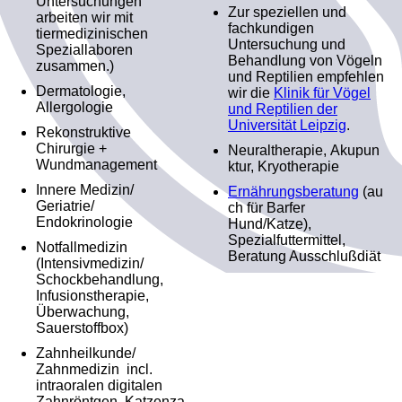
Untersuchungen
Zur speziellen und
arbeiten wir mit
fachkundigen
tiermedizinischen
Untersuchung und
Speziallaboren
Behandlung von Vögeln
zusammen.)
und Reptilien empfehlen
Dermatologie,
wir die
Klinik für Vögel
Allergologie
und Reptilien der
Universität Leipzig
.
Rekonstruktive
Chirurgie +
Neuraltherapie, Akupun
Wundmanagement
ktur, Kryotherapie
Innere Medizin/
Ernährungsberatung
(au
Geriatrie/
ch für Barfer
Endokrinologie
Hund/Katze),
Spezialfuttermittel,
Notfallmedizin
Beratung Ausschlußdiät
(Intensivmedizin/
Schockbehandlung,
Infusionstherapie,
Überwachung,
Sauerstoffbox)
Zahnheilkunde/
Zahnmedizin incl.
intraoralen digitalen
Zahnröntgen, Katzenza