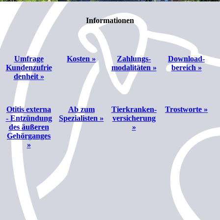
Informationen
Umfrage
Kosten »
Zahlungs­
Download­
Kundenzufrie
modalitäten »
bereich »
denheit »
Otitis externa
Ab zum
Tierkranken­
Trostworte »
- Entzündung
Spezialisten »
versicherung
des äußeren
»
Gehörganges
»