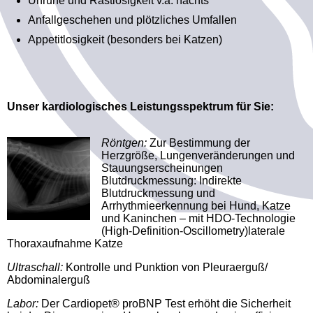
Unruhe und Rastlosigkeit v.a. nachts
Anfallgeschehen und plötzliches Umfallen
Appetitlosigkeit (besonders bei Katzen)
Unser kardiologisches Leistungsspektrum für Sie:
Röntgen:
Zur Bestimmung der
Herzgröße, Lungenveränderungen und
Stauungserscheinungen
Blutdruckmessung: Indirekte
Blutdruckmessung und
Arrhythmieerkennung bei Hund, Katze
und Kaninchen – mit HDO-Technologie
(High-Definition-Oscillometry)laterale
Thoraxaufnahme Katze
Ultraschall:
Kontrolle und Punktion von Pleuraerguß/
Abdominalerguß
Labor:
Der Cardiopet® proBNP Test erhöht die Sicherheit