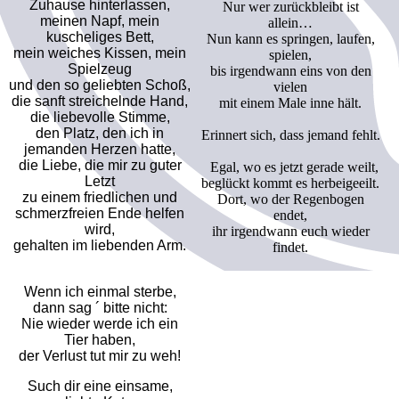
Zuhause hinterlassen,
Nur wer zurückbleibt ist
meinen Napf, mein
allein…
kuscheliges Bett,
Nun kann es springen, laufen,
mein weiches Kissen, mein
spielen,
Spielzeug
bis irgendwann eins von den
und den so geliebten Schoß,
vielen
die sanft streichelnde Hand,
mit einem Male inne hält.
die liebevolle Stimme,
den Platz, den ich in
Erinnert sich, dass jemand fehlt.
jemanden Herzen hatte,
die Liebe, die mir zu guter
Egal, wo es jetzt gerade weilt,
Letzt
beglückt kommt es herbeigeeilt.
zu einem friedlichen und
Dort, wo der Regenbogen
schmerzfreien Ende helfen
endet,
wird,
ihr irgendwann euch wieder
gehalten im liebenden Arm.
findet.
Wenn ich einmal sterbe,
dann sag ´ bitte nicht:
Nie wieder werde ich ein
Tier haben,
der Verlust tut mir zu weh!
Such dir eine einsame,