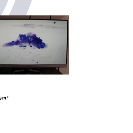
agen?
!