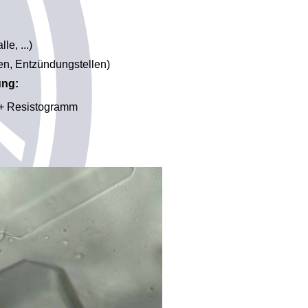
le, ...)
ien, Entzündungstellen)
ung:
 + Resistogramm