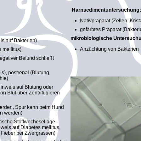
Harnsedimentuntersuchung:
Nativpräparat (Zellen, Kristal
gefärbtes Präparat (Bakter
mikrobiologische Untersuch
s auf Bakterien)
Anzüchtung von Bakterien
 mellitus)
negativer Befund schließt
s), postrenal (Blutung,
hie)
inweis auf Blutung oder
on Blut über Zentrifugieren
v werden, Spur kann beim Hund
en werden)
tische Stoffwechesellage -
nweis auf Diabetes mellitus,
 Fieber bei Zwergrassen)