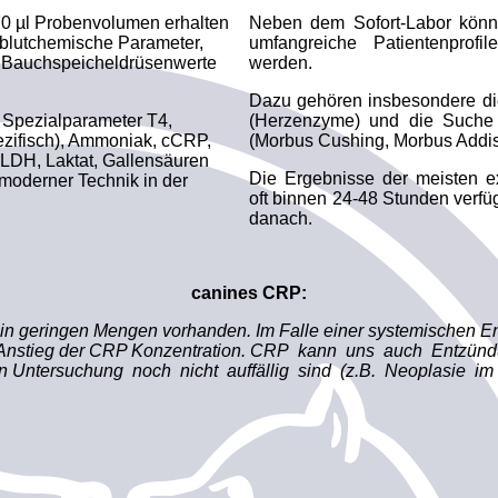
 70 µl Probenvolumen erhalten
Neben dem Sofort-Labor könn
 blutchemische Parameter,
umfangreiche Patientenprof
e, Bauchspeicheldrüsenwerte
werden.
Dazu gehören insbesondere di
 Spezialparameter T4,
(Herzenzyme) und die Suche
ezifisch), Ammoniak, cCRP,
(Morbus Cushing, Morbus Addiso
GLDH, Laktat, Gallensäuren
Die Ergebnisse der meisten 
moderner Technik in der
oft binnen 24-48 Stunden verfügb
danach.
canines CRP:
in geringen Mengen vorhanden. Im Falle einer systemischen E
 Anstieg der CRP Konzentration. CRP kann uns auch Entzün
en Untersuchung noch nicht auffällig sind (z.B. Neoplasie im