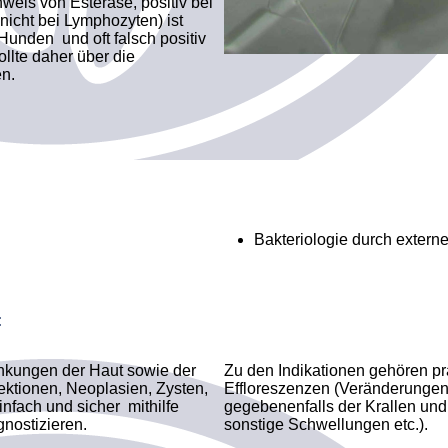
eis von Esterase, positiv bei
icht bei Lymphozyten) ist
 Hunden und oft falsch positiv
llte daher über die
n.
Bakteriologie durch extern
:
ankungen der Haut sowie der
Zu den Indikationen gehören pr
ektionen, Neoplasien, Zysten,
Effloreszenzen (Veränderungen
infach und sicher mithilfe
gegeben­en­falls der Krallen un
gnostizieren.
sonstige Schwellungen etc.).