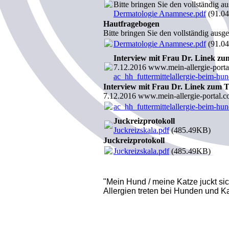
Bitte bringen Sie den vollständig a
Dermatologie Anamnese.pdf
(91.0
Hautfragebogen
Bitte bringen Sie den vollständig ausg
Dermatologie Anamnese.pdf
(91.0
Interview mit Frau Dr. Linek z
7.12.2016 www.mein-allergie-porta
ac_hh_futtermittelallergie-beim-hu
Interview mit Frau Dr. Linek zum 
7.12.2016 www.mein-allergie-portal.c
ac_hh_futtermittelallergie-beim-hu
Juckreizprotokoll
Juckreizskala.pdf
(485.49KB)
Juckreizprotokoll
Juckreizskala.pdf
(485.49KB)
"Mein Hund / meine Katze juckt sich
Allergien treten bei Hunden und K