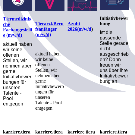
Initiativbewer
Tiermedizinis
bung
Tierarzt/Beru
Azubi
che
fsanfänger
2026(m/w/d
)
Fachangestellt
Ist die
(m/w/d)
e (m/w/d)
passende
Stelle gerade
aktuell haben
nicht
wir keine
aktuell haben
ausgeschrieb
offenen
wir keine
en? Dann
Stellen, wir
offenen
freuen wir
nehmen aber
Stellen, wir
uns über Ihre
gerne
nehmen aber
Initiativbewer
Initiativbewer
gerne
bung an
bungen für
Initiativbewerb
unseren
ungen für
Talente -
unseren
Pool
Talente - Pool
entgegen
entgegen
karriere.tiera
karriere.tiera
karriere.tiera
karriere.tiera