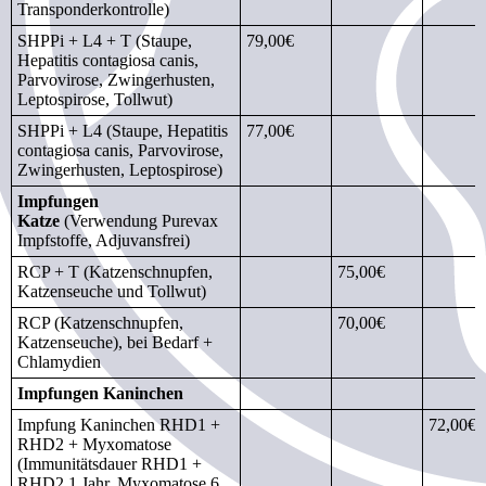
Transponderkontrolle)
SHPPi + L4 + T (Staupe,
79,00€
Hepatitis contagiosa canis,
Parvovirose, Zwingerhusten,
Leptospirose, Tollwut)
SHPPi + L4 (Staupe, Hepatitis
77,00€
contagiosa canis, Parvovirose,
Zwingerhusten, Leptospirose)
Impfungen
Katze
(Verwendung Purevax
Impfstoffe, Adjuvansfrei)
RCP + T (Katzenschnupfen,
75,00€
Katzenseuche und Tollwut)
RCP (Katzenschnupfen,
70,00€
Katzenseuche), bei Bedarf +
Chlamydien
Impfungen Kaninchen
Impfung Kaninchen RHD1 +
72,00€
RHD2 + Myxomatose
(Immunitätsdauer RHD1 +
RHD2 1 Jahr, Myxomatose 6