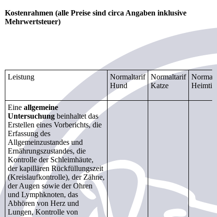
Kostenrahmen (alle Preise sind circa Angaben inklusive
Mehrwertsteuer)
Leistung
Normaltarif
Normaltarif
Normalt
Hund
Katze
Heimtie
Eine
allgemeine
Untersuchung
beinhaltet das
Erstellen eines Vorberichts, die
Erfassung des
Allgemeinzustandes und
Ernährungszustandes, die
Kontrolle der Schleimhäute,
der kapillären Rückfüllungszeit
(Kreislaufkontrolle), der Zähne,
der Augen sowie der Ohren
und Lymphknoten, das
Abhören von Herz und
Lungen, Kontrolle von