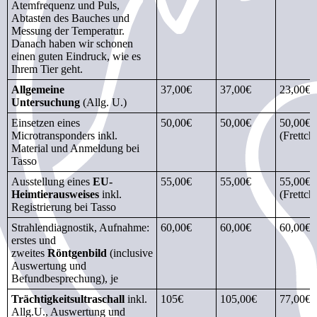
Atemfrequenz und Puls,
Abtasten des Bauches und
Messung der Temperatur.
Danach haben wir schonen
einen guten Eindruck, wie es
Ihrem Tier geht.
Allgemeine
37,00€
37,00€
23,00€
Untersuchung
(Allg. U.)
Einsetzen eines
50,00€
50,00€
50,00€
Microtransponders inkl.
(Frettch
Material und Anmeldung bei
Tasso
Ausstellung eines
EU-
55,00€
55,00€
55,00€
Heimtier­ausweises
inkl.
(Frettch
Registrierung bei Tasso
Strahlendiagnostik, Aufnahme:
60,00€
60,00€
60,00€
erstes und
zweites
Röntgenbild
(inclusive
Auswertung und
Befundbesprechung), je
Trächtigkeits­ultraschall
inkl.
105€
105,00€
77,00€
Allg.U., Auswertung und