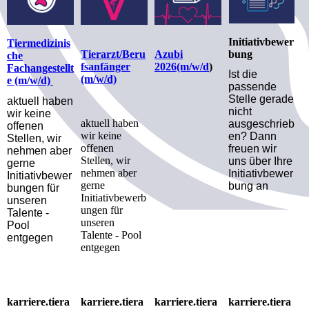
Initiativbewer
Tiermedizinis
bung
Tierarzt/Beru
Azubi
che
fsanfänger
2026(m/w/d
)
Fachangestellt
Ist die
(m/w/d)
e (m/w/d)
passende
Stelle gerade
aktuell haben
nicht
wir keine
aktuell haben
ausgeschrieb
offenen
wir keine
en? Dann
Stellen, wir
offenen
freuen wir
nehmen aber
Stellen, wir
uns über Ihre
gerne
nehmen aber
Initiativbewer
Initiativbewer
gerne
bung an
bungen für
Initiativbewerb
unseren
ungen für
Talente -
unseren
Pool
Talente - Pool
entgegen
entgegen
karriere.tiera
karriere.tiera
karriere.tiera
karriere.tiera