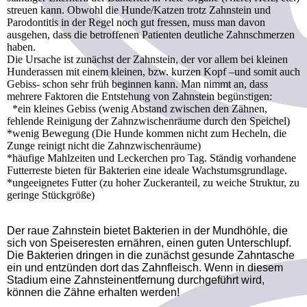
streuen kann. Obwohl die Hunde/Katzen trotz Zahnstein und
Parodontitis in der Regel noch gut fressen, muss man davon
ausgehen, dass die betroffenen Patienten deutliche Zahnschmerzen
haben.
Die Ursache ist zunächst der Zahnstein, der vor allem bei kleinen
Hunderassen mit einem kleinen, bzw. kurzen Kopf –und somit auch
Gebiss- schon sehr früh beginnen kann. Man nimmt an, dass
mehrere Faktoren die Entstehung von Zahnstein begünstigen:
*ein kleines Gebiss (wenig Abstand zwischen den Zähnen,
fehlende Reinigung der Zahnzwischenräume durch den Speichel)
*wenig Bewegung (Die Hunde kommen nicht zum Hecheln, die
Zunge reinigt nicht die Zahnzwischenräume)
*häufige Mahlzeiten und Leckerchen pro Tag. Ständig vorhandene
Futterreste bieten für Bakterien eine ideale Wachstumsgrundlage.
*ungeeignetes Futter (zu hoher Zuckeranteil, zu weiche Struktur, zu
geringe Stückgröße)
Der raue Zahnstein bietet Bakterien in der Mundhöhle, die
sich von Speiseresten ernähren, einen guten Unterschlupf.
Die Bakterien dringen in die zunächst gesunde Zahntasche
ein und entzünden dort das Zahnfleisch. Wenn in diesem
Stadium eine Zahnsteinentfernung durchgeführt wird,
können die Zähne erhalten werden!