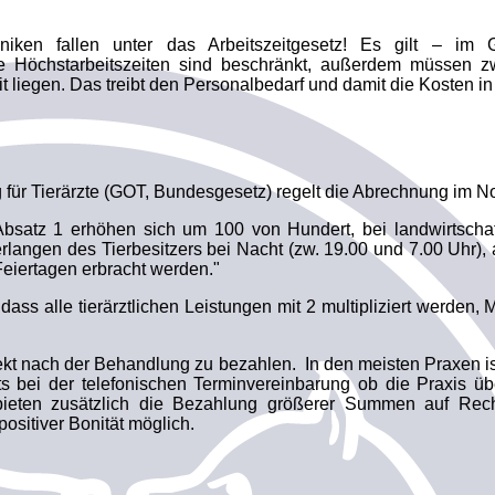
liniken fallen unter das Arbeitszeitgesetz! Es gilt – i
Die Höchstarbeitszeiten sind beschränkt, außerdem müssen zw
liegen. Das treibt den Personalbedarf und damit die Kosten in
für Tierärzte (GOT, Bundesgesetz) regelt die Abrechnung im No
satz 1 erhöhen sich um 100 von Hundert, bei landwirtschaf
Verlangen des Tierbesitzers bei Nacht (zw. 19.00 und 7.00 Uh
eiertagen erbracht werden."
dass alle tierärztlichen Leistungen mit 2 multipliziert werden
rekt nach der Behandlung zu bezahlen. In den meisten Praxen 
ts bei der telefonischen Terminvereinbarung ob die Praxis übe
ieten zusätzlich die Bezahlung größerer Summen auf Rech
positiver Bonität möglich.