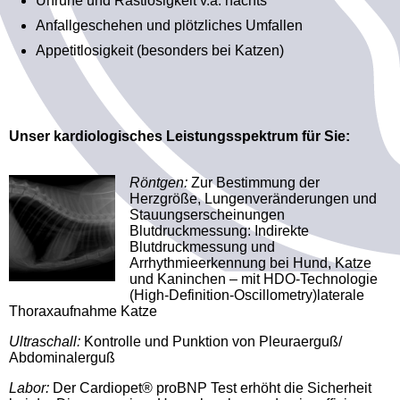
Unruhe und Rastlosigkeit v.a. nachts
Anfallgeschehen und plötzliches Umfallen
Appetitlosigkeit (besonders bei Katzen)
Unser kardiologisches Leistungsspektrum für Sie:
Röntgen:
Zur Bestimmung der
Herzgröße, Lungenveränderungen und
Stauungserscheinungen
Blutdruckmessung: Indirekte
Blutdruckmessung und
Arrhythmieerkennung bei Hund, Katze
und Kaninchen – mit HDO-Technologie
(High-Definition-Oscillometry)laterale
Thoraxaufnahme Katze
Ultraschall:
Kontrolle und Punktion von Pleuraerguß/
Abdominalerguß
Labor:
Der Cardiopet® proBNP Test erhöht die Sicherheit